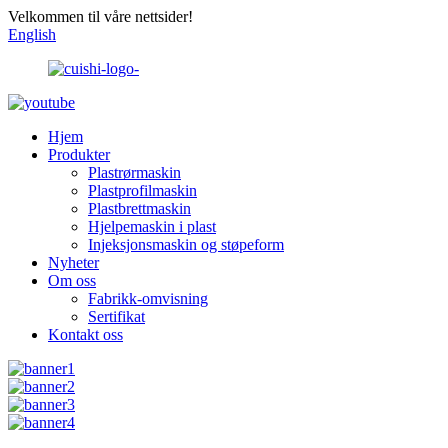
Velkommen til våre nettsider!
English
Hjem
Produkter
Plastrørmaskin
Plastprofilmaskin
Plastbrettmaskin
Hjelpemaskin i plast
Injeksjonsmaskin og støpeform
Nyheter
Om oss
Fabrikk-omvisning
Sertifikat
Kontakt oss