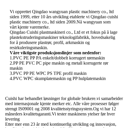
Vi opprettet Qingdao wangyuan plastic machinery co., ltd
siden 1999, etter 10 års utvikling etablerte vi Qingdao cuishi
plastic machinery co., ltd siden 2009.Nå wangyuan som
vårt kjente varemerke.
Qingdao Cuishi plastmaskineri co., Ltd er et fokus på å lage
plastekstruderingsmaskiner teknologifabrikk, hovedsakelig
for å produsere plastrør, profil, arkmaskin og
resirkuleringsmaskin.
Våre viktigste produksjonslinjer som nedenfor:
1.PVC PE PP PA enkelt/dobbelt korrugert rørmaskin
2.PP PE PVC PC pipe maskin og metall korrugerte rør
maskin
3.PVC PP PE WPC PS TPE profil maskin
4.PVC WPC skumplatemaskin og PP hulplatemaskin
Cuishi har behandlet løsninger for globale brukere.vi samarbeider
med internasjonale kjente merker etc. Alle våre prosesser følger
strengt IS09001 og 2008 kvalitetsstyringssystem.Og vi har 12
måneders kvalitetsgaranti.Vi tester maskinens ytelser før hver
levering
Etter mer enn 23 år med kontinuerlig utvikling og innovasjon,