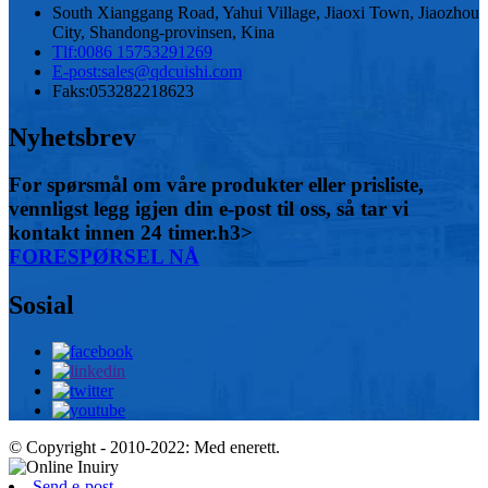
South Xianggang Road, Yahui Village, Jiaoxi Town, Jiaozhou
City, Shandong-provinsen, Kina
Tlf:
0086 15753291269
E-post:
sales@qdcuishi.com
Faks:
053282218623
Nyhetsbrev
For spørsmål om våre produkter eller prisliste,
vennligst legg igjen din e-post til oss, så tar vi
kontakt innen 24 timer.h3>
FORESPØRSEL NÅ
Sosial
© Copyright - 2010-2022: Med enerett.
Send e-post