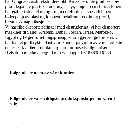
har Qingdao cuishi-ekstrudere blitt Kinas berømte produsent av
produksjon av plastekstruderingsutstyr, qingdao cuishi-maskinen
har etablert sine teknologi- og merkefordeler, spesielt innen
bølgepapp av plast og forspent metallrør. maskin og profil,
brettmaskinapplikasjoner.
Vi har rike eksporterfaringer med ekstrudering, vi har eksportert
maskiner til Saudi-Arabisk, Dubai, Jordan, Israel, Marokko,
Egypt og følger forretningsprinsippet om gjensidige fordeler, vi
har hatt et godt rykte blant våre kunder på grunn av våre perfekte
tjenester, kvalitet produkter og konkurransedyktige priser.
Hvis du har behov, legg til min whatapp +8618669816188
Følgende er noen av våre kunder
Følgende er våre viktigste produksjonslinjer for varmt
salg