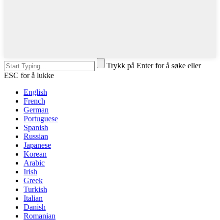
Trykk på Enter for å søke eller
ESC for å lukke
English
French
German
Portuguese
Spanish
Russian
Japanese
Korean
Arabic
Irish
Greek
Turkish
Italian
Danish
Romanian