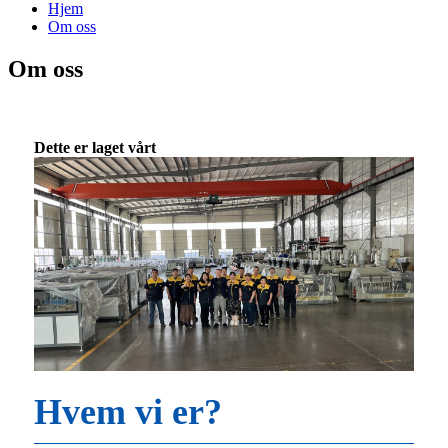
Hjem
Om oss
Om oss
Dette er laget vårt
Hvem vi er?