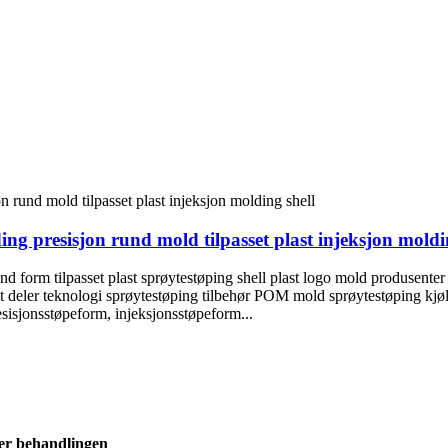
g presisjon rund mold tilpasset plast injeksjon moldi
d form tilpasset plast sprøytestøping shell plast logo mold produsenter 
ast deler teknologi sprøytestøping tilbehør POM mold sprøytestøping kj
sisjonsstøpeform, injeksjonsstøpeform...
ler behandlingen