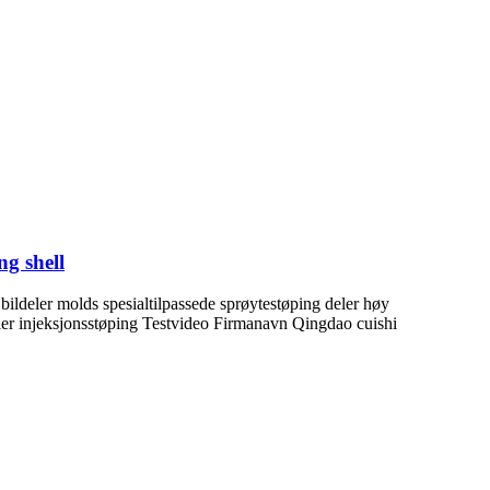
ng shell
bildeler molds spesialtilpassede sprøytestøping deler høy
øler injeksjonsstøping Testvideo Firmanavn Qingdao cuishi