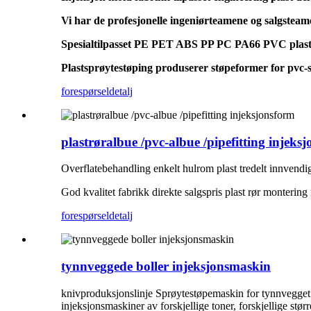
Vi har de profesjonelle ingeniørteamene og salgsteame
Spesialtilpasset PE PET ABS PP PC PA66 PVC plast s
Plastsprøytestøping produserer støpeformer for pvc-
forespørsel
detalj
plastrøralbue /pvc-albue /pipefitting injeks
Overflatebehandling enkelt hulrom plast tredelt innvendi
God kvalitet fabrikk direkte salgspris plast rør monterin
forespørsel
detalj
tynnveggede boller injeksjonsmaskin
knivproduksjonslinje Sprøytestøpemaskin for tynnvegget m
injeksjonsmaskiner av forskjellige toner, forskjellige stø