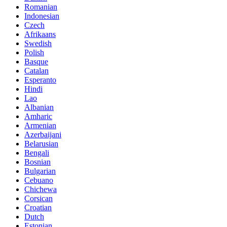
Romanian
Indonesian
Czech
Afrikaans
Swedish
Polish
Basque
Catalan
Esperanto
Hindi
Lao
Albanian
Amharic
Armenian
Azerbaijani
Belarusian
Bengali
Bosnian
Bulgarian
Cebuano
Chichewa
Corsican
Croatian
Dutch
Estonian