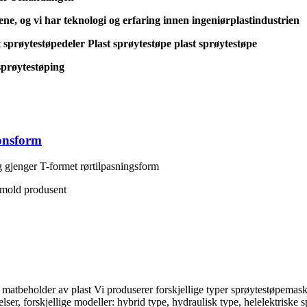
ne, og vi har teknologi og erfaring innen ingeniørplastindustrien
prøytestøpedeler Plast sprøytestøpe plast sprøytestøpe
sprøytestøping
jonsform
g gjenger T-formet rørtilpasningsform
g mold produsent
atbeholder av plast Vi produserer forskjellige typer sprøytestøpemaskin
rrelser, forskjellige modeller: hybrid type, hydraulisk type, helelektris