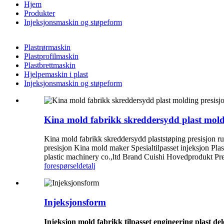
Hjem
Produkter
Injeksjonsmaskin og støpeform
Plastrørmaskin
Plastprofilmaskin
Plastbrettmaskin
Hjelpemaskin i plast
Injeksjonsmaskin og støpeform
Kina mold fabrikk skreddersydd plast moldin
Kina mold fabrikk skreddersydd plaststøping presisjon run
presisjon Kina mold maker Spesialtilpasset injeksjon Pl
plastic machinery co.,ltd Brand Cuishi Hovedprodukt Pre
forespørsel
detalj
Injeksjonsform
Injeksjon mold fabrikk tilpasset engineering plast de