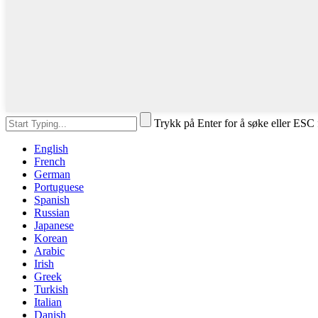
Trykk på Enter for å søke eller ESC 
English
French
German
Portuguese
Spanish
Russian
Japanese
Korean
Arabic
Irish
Greek
Turkish
Italian
Danish