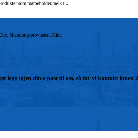
rodukter som matbeholder.melk t...
City, Shandong-provinsen, Kina
t legg igjen din e-post til oss, så tar vi kontakt innen 