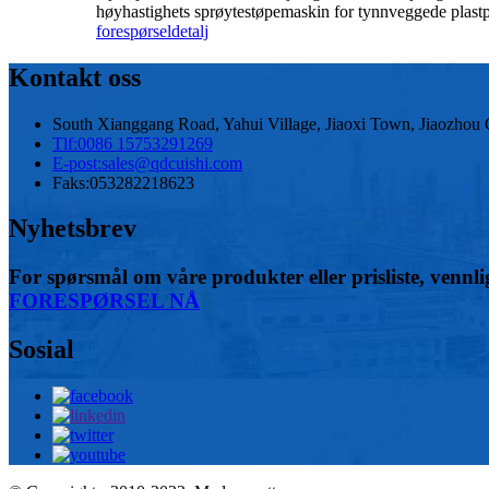
høyhastighets sprøytestøpemaskin for tynnveggede plastp
forespørsel
detalj
Kontakt oss
South Xianggang Road, Yahui Village, Jiaoxi Town, Jiaozhou 
Tlf:
0086 15753291269
E-post:
sales@qdcuishi.com
Faks:
053282218623
Nyhetsbrev
For spørsmål om våre produkter eller prisliste, vennligs
FORESPØRSEL NÅ
Sosial