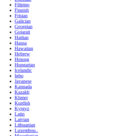
Filipino
Finnish
Frisian
Galician
Georgian
Gujarati
Haitian
Hausa
Hawaiian
Hebrew
Hmong
Hungarian
Icelandic
Igbo
Javanese
Kannada
Kazakh
Khmer
Kurdish
Kyrgyz
Latin
Latvian
Lithuanian
Luxembou..
Macedonian