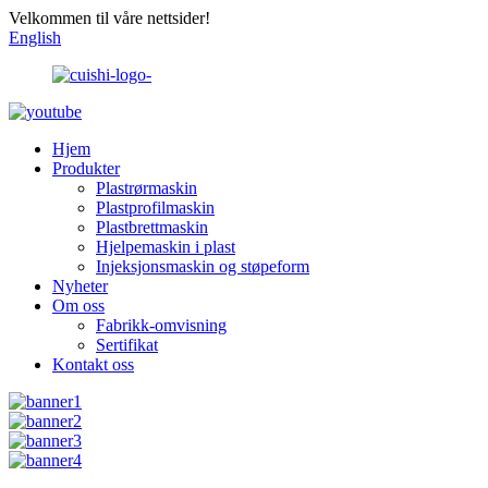
Velkommen til våre nettsider!
English
Hjem
Produkter
Plastrørmaskin
Plastprofilmaskin
Plastbrettmaskin
Hjelpemaskin i plast
Injeksjonsmaskin og støpeform
Nyheter
Om oss
Fabrikk-omvisning
Sertifikat
Kontakt oss