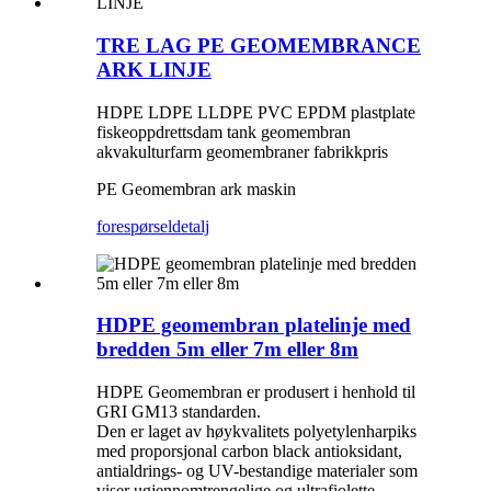
TRE LAG PE GEOMEMBRANCE
ARK LINJE
HDPE LDPE LLDPE PVC EPDM plastplate
fiskeoppdrettsdam tank geomembran
akvakulturfarm geomembraner fabrikkpris
PE Geomembran ark maskin
forespørsel
detalj
HDPE geomembran platelinje med
bredden 5m eller 7m eller 8m
HDPE Geomembran er produsert i henhold til
GRI GM13 standarden.
Den er laget av høykvalitets polyetylenharpiks
med proporsjonal carbon black antioksidant,
antialdrings- og UV-bestandige materialer som
viser ugjennomtrengelige og ultrafiolette