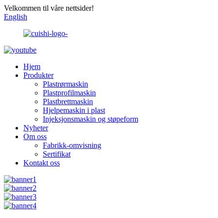
Velkommen til våre nettsider!
English
Hjem
Produkter
Plastrørmaskin
Plastprofilmaskin
Plastbrettmaskin
Hjelpemaskin i plast
Injeksjonsmaskin og støpeform
Nyheter
Om oss
Fabrikk-omvisning
Sertifikat
Kontakt oss