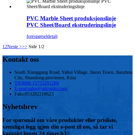
PVC Marble Sheet produksjonslinje
PVC Sheet/Board ekstruderingslinje
forespørsel
detalj
1
2
Neste >
>>
Side 1/2
Kontakt oss
South Xianggang Road, Yahui Village, Jiaoxi Town, Jiaozhou
City, Shandong-provinsen, Kina
Tlf:
0086 15753291269
E-post:
sales@qdcuishi.com
Faks:
053282218623
Nyhetsbrev
For spørsmål om våre produkter eller prisliste,
vennligst legg igjen din e-post til oss, så tar vi
kontakt innen 24 timer.h3>