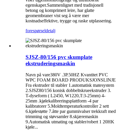
egenskaper.Sammenlignet med tradisjonell
betong og komprimert leire, har glatte
geomembraner vist seg å være mer
kostnadseffektive, trygge og raske utplassering.
forespørsel
detalj
SJSZ-80/156 pvc skumplate
ekstruderingsmaskin
Navn på vare380V .3P.50HZ Kvantitet PVC
WPC FOAM BOARD PRODUKSJONSLINJE
Fra ekstruder til stabler 1.automatisk matesystem
2.SJSZ80/156 konisk dobbeltskrueekstruder 3.
T-dyseform ( L2450, W1220,T:3-25mm) 4-
25mm .kjølekalibreringsplattform -4 par
kalibratorer 5.Moldtemperaturkontroller 2 sett
6.kjølestøtte 7.åtte par gummivalser trekkraft med
trimming og støvsamler 8.skjæremaskin
9.Automatisk utmating og stabler/robert 1 20HK
kjøle...