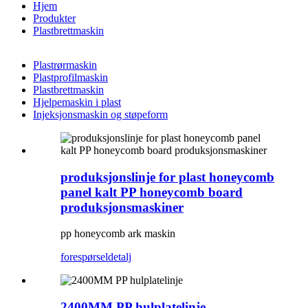
Hjem
Produkter
Plastbrettmaskin
Plastrørmaskin
Plastprofilmaskin
Plastbrettmaskin
Hjelpemaskin i plast
Injeksjonsmaskin og støpeform
produksjonslinje for plast honeycomb
panel kalt PP honeycomb board
produksjonsmaskiner
pp honeycomb ark maskin
forespørsel
detalj
2400MM PP hulplatelinje