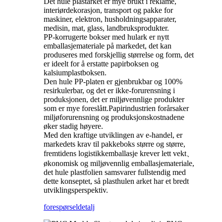
Det hule plastarket er mye brukt i reklame,
interiørdekorasjon, transport og pakke for
maskiner, elektron, husholdningsapparater,
medisin, mat, glass, landbruksprodukter.
PP-korrugerte bokser med hulark er nytt
emballasjemateriale på markedet, det kan
produseres med forskjellig størrelse og form, det
er ideelt for å erstatte papirboksen og
kalsiumplastboksen.
Den hule PP-platen er gjenbrukbar og 100%
resirkulerbar, og det er ikke-forurensning i
produksjonen, det er miljøvennlige produkter
som er mye foreslått.Papirindustrien forårsaker
miljøforurensning og produksjonskostnadene
øker stadig høyere.
Med den kraftige utviklingen av e-handel, er
markedets krav til pakkeboks større og større,
fremtidens logistikkemballasje krever lett vekt、
økonomisk og miljøvennlig emballasjemateriale,
det hule plastfolien samsvarer fullstendig med
dette konseptet, så plasthulen arket har et bredt
utviklingsperspektiv.
forespørsel
detalj