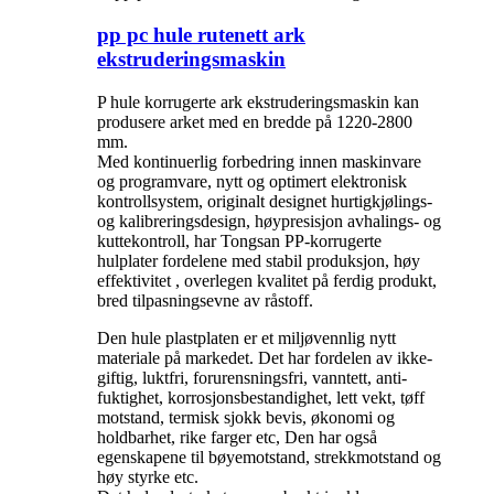
pp pc hule rutenett ark
ekstruderingsmaskin
P hule korrugerte ark ekstruderingsmaskin kan
produsere arket med en bredde på 1220-2800
mm.
Med kontinuerlig forbedring innen maskinvare
og programvare, nytt og optimert elektronisk
kontrollsystem, originalt designet hurtigkjølings-
og kalibreringsdesign, høypresisjon avhalings- og
kuttekontroll, har Tongsan PP-korrugerte
hulplater fordelene med stabil produksjon, høy
effektivitet , overlegen kvalitet på ferdig produkt,
bred tilpasningsevne av råstoff.
Den hule plastplaten er et miljøvennlig nytt
materiale på markedet. Det har fordelen av ikke-
giftig, luktfri, forurensningsfri, vanntett, anti-
fuktighet, korrosjonsbestandighet, lett vekt, tøff
motstand, termisk sjokk bevis, økonomi og
holdbarhet, rike farger etc, Den har også
egenskapene til bøyemotstand, strekkmotstand og
høy styrke etc.