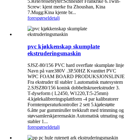
5.Relé/reisebryter:Schneider Frankrike 6.Twin-
Screw: kjent merke fra Zhoushan, Kina
7.Mugg:Kina kjente br...
forespørsel
detalj
pvc kjøkkenskap skumplate
ekstruderingsmaskin
SJSZ-80/156 PVC hard overflate skumplate linje
Navn på vare380V .3P.50HZ Kvantitet PVC
WPC FOAM BOARD PRODUKSJONSLINJE
Fra ekstruder til stabler 1.automatisk matesystem
2.SJSZ80/156 konisk dobbeltskrueekstruder 3.
T-dyseform ( L2450, W1220,T:5-25mm)
4.kjølekalibreringsplattform -4 par kalibratorer
Formtemperaturkontroller 2 sett 5.kjølestøtte
6.åtte par gummiruller trekkraft med trimming og
støvsamlerskjæremaskin Automatisk utmating og
stabler 1...
forespørsel
detalj