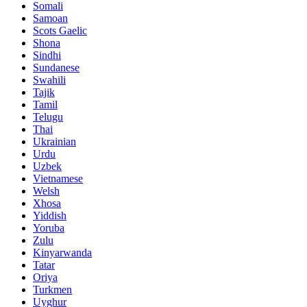
Somali
Samoan
Scots Gaelic
Shona
Sindhi
Sundanese
Swahili
Tajik
Tamil
Telugu
Thai
Ukrainian
Urdu
Uzbek
Vietnamese
Welsh
Xhosa
Yiddish
Yoruba
Zulu
Kinyarwanda
Tatar
Oriya
Turkmen
Uyghur