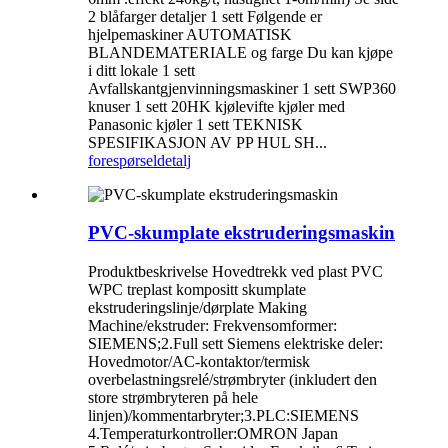
2 blåfarger detaljer 1 sett Følgende er
hjelpemaskiner AUTOMATISK
BLANDEMATERIALE og farge Du kan kjøpe
i ditt lokale 1 sett
Avfallskantgjenvinningsmaskiner 1 sett SWP360
knuser 1 sett 20HK kjølevifte kjøler med
Panasonic kjøler 1 sett TEKNISK
SPESIFIKASJON AV PP HUL SH...
forespørsel
detalj
PVC-skumplate ekstruderingsmaskin
Produktbeskrivelse Hovedtrekk ved plast PVC
WPC treplast kompositt skumplate
ekstruderingslinje/dørplate Making
Machine/ekstruder: Frekvensomformer:
SIEMENS;2.Full sett Siemens elektriske deler:
Hovedmotor/AC-kontaktor/termisk
overbelastningsrelé/strømbryter (inkludert den
store strømbryteren på hele
linjen)/kommentarbryter;3.PLC:SIEMENS
4.Temperaturkontroller:OMRON Japan