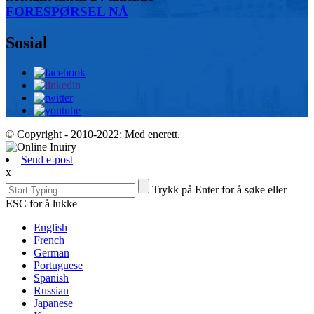
FORESPØRSEL NÅ
Sosial
© Copyright - 2010-2022: Med enerett.
Send e-post
x
Trykk på Enter for å søke eller
ESC for å lukke
English
French
German
Portuguese
Spanish
Russian
Japanese