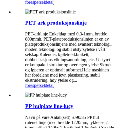
forespørsel
detalj
PET ark produksjonslinje
PET-arklinje Enkeltlag med 0,3-1mm, bredde
800mmh. PET-plateproduksjonslinjen er en av
plateproduksjonslinjene med avansert teknologi,
moden teknologi og stabil utstyrsytelse i vårt
selskap.Kalender, kjøletrekkbrakett,
dobbeltstasjons viklingsanordning, etc. Utstyret
er kompakt i struktur og overlegen ytelse.Skruen
og løperen er optimalt utformet.Hele maskinen
har fordelene med jevn plastisering, stabil
ekstrudering, høy ytelse og...
forespørsel
detalj
PP hulplate line-lucy
Navn på vare Antall(sett) SJ90/35 PP hul
rutenettlinje (med bredde 1220mm, tykkelse 2-
6mm .effekt 240kg/t, hastighet 1-6m/min) Se side