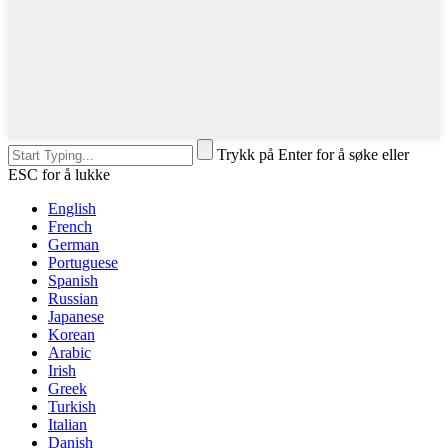
Trykk på Enter for å søke eller
ESC for å lukke
English
French
German
Portuguese
Spanish
Russian
Japanese
Korean
Arabic
Irish
Greek
Turkish
Italian
Danish