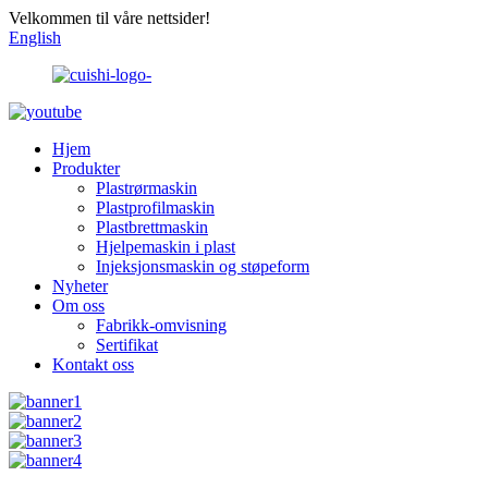
Velkommen til våre nettsider!
English
Hjem
Produkter
Plastrørmaskin
Plastprofilmaskin
Plastbrettmaskin
Hjelpemaskin i plast
Injeksjonsmaskin og støpeform
Nyheter
Om oss
Fabrikk-omvisning
Sertifikat
Kontakt oss