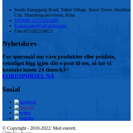
South Xianggang Road, Yahui Village, Jiaoxi Town, Jiaozhou
City, Shandong-provinsen, Kina
Tlf:
0086 15753291269
E-post:
sales@qdcuishi.com
Faks:
053282218623
Nyhetsbrev
For spørsmål om våre produkter eller prisliste,
vennligst legg igjen din e-post til oss, så tar vi
kontakt innen 24 timer.h3>
FORESPØRSEL NÅ
Sosial
© Copyright - 2010-2022: Med enerett.