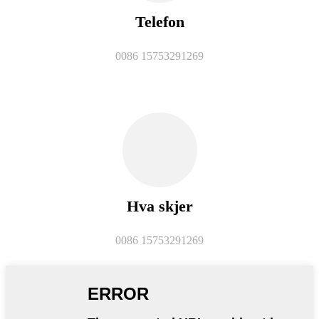
Telefon
0086 15753291269
Hva skjer
0086 15753291269