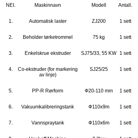
NEI.
Maskinnavn
Modell
Antall.
1.
Automatisk laster
ZJ200
1 sett
2.
Beholder tørketrommel
75 kg
1 sett
3.
Enkelskrue ekstruder
SJ75/33, 55 KW
1 sett
4.
Co-ekstruder (for markering
SJ25/25
1 sett
av linje)
5.
PP-R Rørform
Ф20-110 mm
1 sett
6.
Vakuumkalibreringstank
Ф110x9m
1 sett
7.
Vannspraytank
Ф110x6m
1 sett