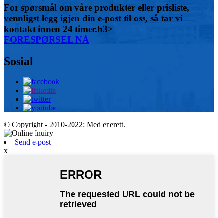
For spørsmål om våre produkter eller prisliste,
vennligst legg igjen din e-post til oss, så tar vi
kontakt innen 24 timer.h3>
FORESPØRSEL NÅ
Sosial
© Copyright - 2010-2022: Med enerett.
Send e-post
x