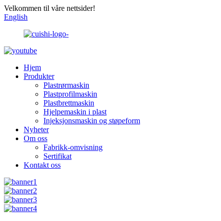
Velkommen til våre nettsider!
English
Hjem
Produkter
Plastrørmaskin
Plastprofilmaskin
Plastbrettmaskin
Hjelpemaskin i plast
Injeksjonsmaskin og støpeform
Nyheter
Om oss
Fabrikk-omvisning
Sertifikat
Kontakt oss