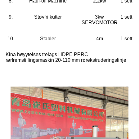
8.
Haul-off Machine
2,2kw
1 sett
9.
Støvfri kutter
3kw
1 sett
SERVOMOTOR
10.
Stabler
4m
1 sett
Kina høyytelses trelags HDPE PPRC
rørfremstillingsmaskin 20-110 mm rørekstruderingslinje