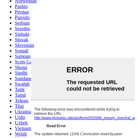
Norwegian
Pashto
Persian
Punjabi
Serbian
Sesotho
Sinhala
Slovak
Slovenian
Somali
Samoan
Scots Gaelic
Shona
Sindhi
Sundanese
Swahili
Tajik
Tamil
Telugu
Thai
Ukrainian
Urdu
Uzbek
Vietnamese
Welsh