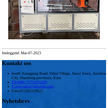
Innleggstid: Mar-07-2023
Kontakt oss
South Xianggang Road, Yahui Village, Jiaoxi Town, Jiaozhou
City, Shandong-provinsen, Kina
Tlf:
0086 15753291269
E-post:
sales@qdcuishi.com
Faks:
053282218623
Nyhetsbrev