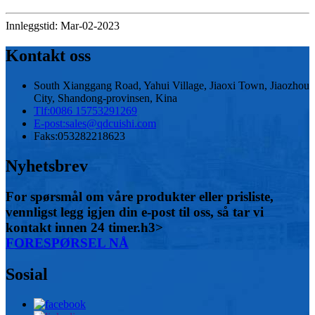
Innleggstid: Mar-02-2023
Kontakt oss
South Xianggang Road, Yahui Village, Jiaoxi Town, Jiaozhou
City, Shandong-provinsen, Kina
Tlf:
0086 15753291269
E-post:
sales@qdcuishi.com
Faks:
053282218623
Nyhetsbrev
For spørsmål om våre produkter eller prisliste,
vennligst legg igjen din e-post til oss, så tar vi
kontakt innen 24 timer.h3>
FORESPØRSEL NÅ
Sosial