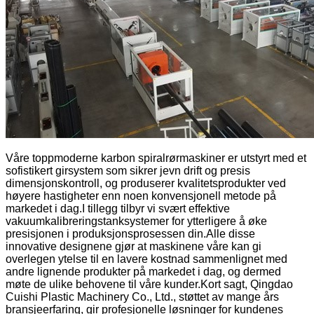
Våre toppmoderne karbon spiralrørmaskiner er utstyrt med et
sofistikert girsystem som sikrer jevn drift og presis
dimensjonskontroll, og produserer kvalitetsprodukter ved
høyere hastigheter enn noen konvensjonell metode på
markedet i dag.I tillegg tilbyr vi svært effektive
vakuumkalibreringstanksystemer for ytterligere å øke
presisjonen i produksjonsprosessen din.Alle disse
innovative designene gjør at maskinene våre kan gi
overlegen ytelse til en lavere kostnad sammenlignet med
andre lignende produkter på markedet i dag, og dermed
møte de ulike behovene til våre kunder.Kort sagt, Qingdao
Cuishi Plastic Machinery Co., Ltd., støttet av mange års
bransjeerfaring, gir profesjonelle løsninger for kundenes