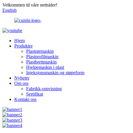
Velkommen til våre nettsider!
English
Hjem
Produkter
Plastrørmaskin
Plastprofilmaskin
Plastbrettmaskin
Hjelpemaskin i plast
Injeksjonsmaskin og støpeform
Nyheter
Om oss
Fabrikk-omvisning
Sertifikat
Kontakt oss